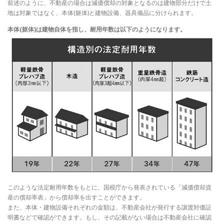
前述のように、不動産の場合は減価償却の対象となるのは建物部分だけで土
地は対象ではなく、本体(躯体)と建物設備、器具備品に分けられます。
本体(躯体)は建物自体を指し、耐用年数は以下のようになります。
このような法定耐用年数をもとに、国税庁から発表されている「減価償却資
産の償却率表」から償却率を出すことができます。
また、本体・建物設備それぞれの金額は、不動産会社が発行する譲渡対価証
明書などで確認ができます。もし、その記載がない場合は不動産会社に確認