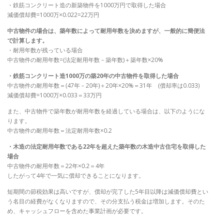
・鉄筋コンクリート造の新築物件を1000万円で取得した場合
減価償却費=1000万×0.022=22万円
中古物件の場合は、築年数によって耐用年数を決めますが、一般的に簡便法
で計算します。
・耐用年数が残っている場合
中古物件の耐用年数=(法定耐用年数－築年数)＋築年数×20%
・鉄筋コンクリート造1000万の築20年の中古物件を取得した場合
中古物件の耐用年数＝(47年－20年)＋20年×20%＝31年 (償却率は0.033)
減価償却費=1000万×0.033＝33万円
また、中古物件で築年数が耐用年数を経過している場合は、以下のようにな
ります。
中古物件の耐用年数＝法定耐用年数×0.2
・木造の法定耐用年数である22年を超えた築年数の木造中古住宅を取得した
場合
中古物件の耐用年数＝22年×0.2＝4年
したがって4年で一気に償却できることになります。
短期間の節税効果は高いですが、償却が完了した5年目以降は減価償却費とい
う名目の経費がなくなりますので、その分支払う税金は増加します。そのた
め、キャッシュフローを含めた事業計画が必要です。