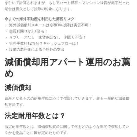
を引いて計算されますが、もしアパート経営・マンション経営が赤字だった
場合は損失として控除の対象になります。
今までの海外不動産を利用した節税リスク
・ 海外減価償却スキームは令和3年以降は実質不可！
・ 実質利回りが2％台も！
・ サブリースなし 家賃保証なし 利回り不安！
・ 管理手数料12％台？キャッシュフローは！
・ 設備の老朽化による予想外の支出
減価償却用アパート運用のお薦
め
減価償却
資産となるものの耐用年数に応じて償却していきます。最も一般的な減価償
却方法です。
法定耐用年数とは？
法定耐用年数とは、減価償却資産に関して何をどのような期間で償却してい
くかを物品ごとに国が定めたものです。