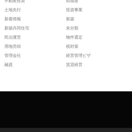
不動産投資
助成金
土地先行
投資事業
新着情報
新築
新築共同住宅
未分類
民泊運営
物件選定
用地売却
税対策
管理会社
経営管理ビザ
融資
賃貸経営