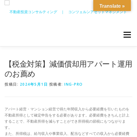
コ
Translate »
ン
テ
ン
ツ
へ
メニュー
ス
キ
ッ
プ
独自不動産投資
当社について
サポート体制
【税金対策】減価償却用アパート運用
のお薦め
新着情報
お問い合わせ
会員ログイン
投稿日:
2024年5月1日
投稿者:
ING-PRO
アパート経営・マンション経営で得た年間収入から必要経費を引いたものを
不動産所得として確定申告をする必要があります。必要経費をきちんと計上
することで、不動産所得を減らすことができ所得税の節税にもつながりま
す。
また、所得税は、給与収入や事業収入、配当などすべての収入から必要経費