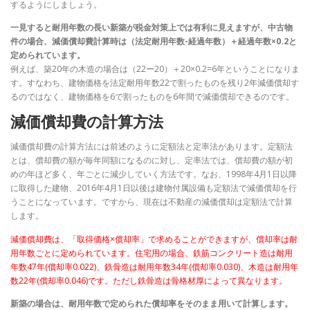
するようにしましょう。
一見すると耐用年数の長い新築が税金対策上では有利に見えますが、中古物
件の場合、減価償却費計算時は（法定耐用年数-経過年数）＋経過年数×0.2と
定められています。
例えば、築20年の木造の場合は（22ー20）＋20×0.2=6年ということになりま
す。すなわち、建物価格を法定耐用年数22で割ったものを残り2年減価償却す
るのではなく、建物価格を6で割ったものを6年間で減価償却できるのです。
減価償却費の計算方法
減価償却費の計算方法には前述のように定額法と定率法があります。定額法
とは、償却費の額が毎年同額になるのに対し、定率法では、償却費の額が初
めの年ほど多く、年ごとに減少していく方法です。なお、1998年4月1日以降
に取得した建物、2016年4月1日以後は建物付属設備も定額法で減価償却を行
うことになっています。ですから、現在は不動産の減価償却は定額法で計算
します。
減価償却費は、「取得価格×償却率」で求めることができますが、償却率は耐
用年数ごとに定められています。住宅用の場合、鉄筋コンクリート造は耐用
年数47年(償却率0.022)、鉄骨造は耐用年数34年(償却率0.030)、木造は耐用年
数22年(償却率0.046)です。ただし鉄骨造は骨格材厚によって異なります。
新築の場合は、耐用年数で定められた償却率をそのまま用いて計算します。