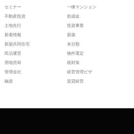
セミナー
一棟マンション
不動産投資
助成金
土地先行
投資事業
新着情報
新築
新築共同住宅
未分類
民泊運営
物件選定
用地売却
税対策
管理会社
経営管理ビザ
融資
賃貸経営