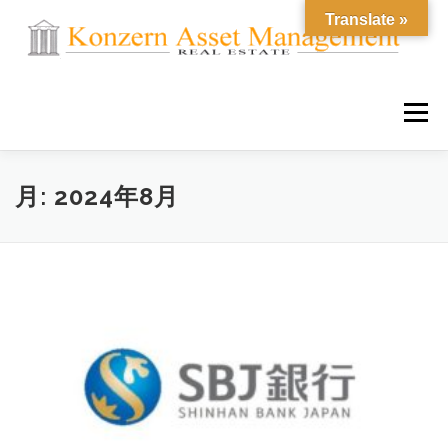
コ
Translate »
ン
テ
ン
ツ
へ
メニュー
ス
キ
ッ
プ
独自不動産投資
当社について
サポート体制
月:
2024年8月
新着情報
お問い合わせ
会員ログイン