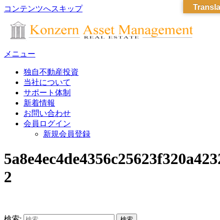
Transla
コンテンツへスキップ
メニュー
独自不動産投資
当社について
サポート体制
新着情報
お問い合わせ
会員ログイン
新規会員登録
5a8e4ec4de4356c25623f320a423
2
検索: