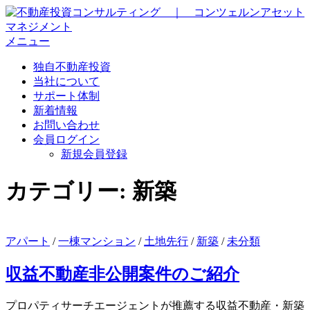
コ
ン
テ
メニュー
ン
独自不動産投資
ツ
当社について
へ
サポート体制
ス
新着情報
キ
お問い合わせ
ッ
会員ログイン
プ
新規会員登録
カテゴリー:
新築
アパート
/
一棟マンション
/
土地先行
/
新築
/
未分類
収益不動産非公開案件のご紹介
プロパティサーチエージェントが推薦する収益不動産・新築