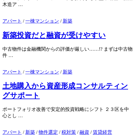
木造ア …
アパート
/
一棟マンション
/
新築
新築投資だと融資が受けやすい
中古物件は金融機関からの評価が厳しい……!? まずは中古物
件 …
アパート
/
一棟マンション
/
新築
土地購入から資産形成コンサルティン
グサポート
ポートフォリオ改善で安定的投資戦略にシフト ２３区を中
心とし …
アパート
/
新築
/
物件選定
/
税対策
/
融資
/
賃貸経営