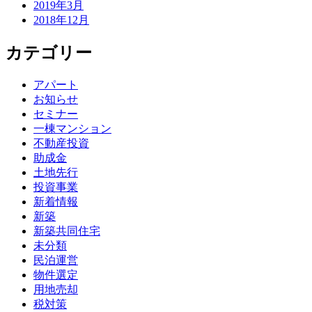
2019年3月
2018年12月
カテゴリー
アパート
お知らせ
セミナー
一棟マンション
不動産投資
助成金
土地先行
投資事業
新着情報
新築
新築共同住宅
未分類
民泊運営
物件選定
用地売却
税対策