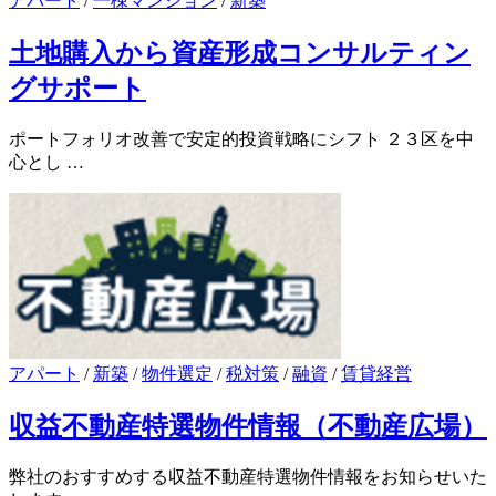
アパート
/
一棟マンション
/
新築
土地購入から資産形成コンサルティン
グサポート
ポートフォリオ改善で安定的投資戦略にシフト ２３区を中
心とし …
アパート
/
新築
/
物件選定
/
税対策
/
融資
/
賃貸経営
収益不動産特選物件情報（不動産広場）
弊社のおすすめする収益不動産特選物件情報をお知らせいた