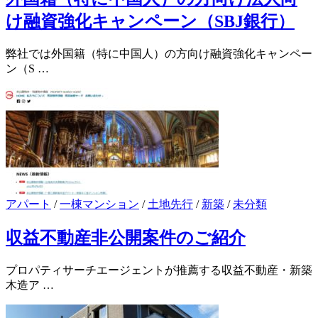
け融資強化キャンペーン（SBJ銀行）
弊社では外国籍（特に中国人）の方向け融資強化キャンペー
ン（S …
アパート
/
一棟マンション
/
土地先行
/
新築
/
未分類
収益不動産非公開案件のご紹介
プロパティサーチエージェントが推薦する収益不動産・新築
木造ア …