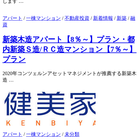
します …
アパート
/
一棟マンション
/
不動産投資
/
新着情報
/
新築
/
融
資
新築木造アパート【8％～】プラン・都
内新築Ｓ造/ＲＣ造マンション【7％～】
プラン
2020年コンツェルンアセットマネジメントが推薦する新築木
造 …
アパート
/
一棟マンション
/
未分類