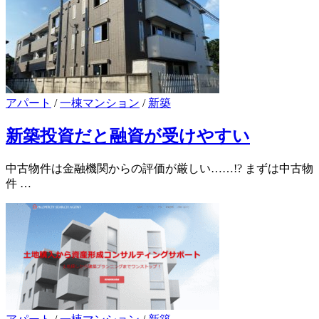
アパート
/
一棟マンション
/
新築
新築投資だと融資が受けやすい
中古物件は金融機関からの評価が厳しい……!? まずは中古物
件 …