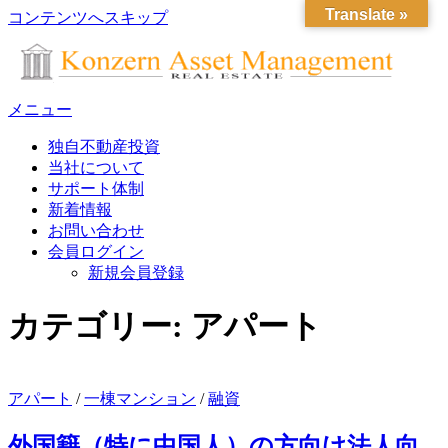
Translate »
コンテンツへスキップ
メニュー
独自不動産投資
当社について
サポート体制
新着情報
お問い合わせ
会員ログイン
新規会員登録
カテゴリー:
アパート
アパート
/
一棟マンション
/
融資
外国籍（特に中国人）の方向け法人向